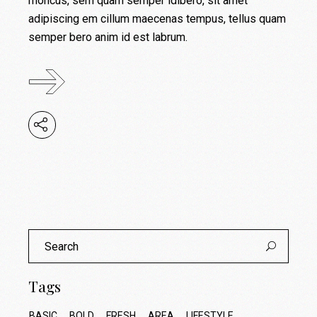
rhoncus, sem quam semper ldibero, sit amet
adipiscing em cillum maecenas tempus, tellus quam
semper bero anim id est labrum.
Search
for:
Tags
BASIC
BOLD
FRESH
AREA
LIFESTYLE