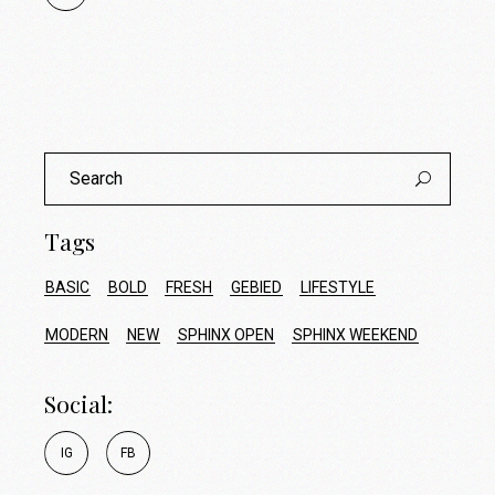
Search
for:
Tags
BASIC
BOLD
FRESH
GEBIED
LIFESTYLE
MODERN
NEW
SPHINX OPEN
SPHINX WEEKEND
Social:
I
G
F
B