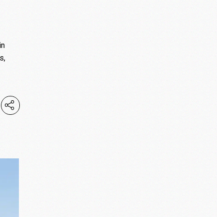
in
s,