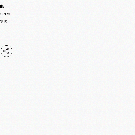
gje
r een
reis