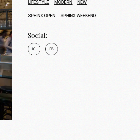
LIFESTYLE
MODERN
NEW
SPHINX OPEN
SPHINX WEEKEND
Social:
I
G
F
B